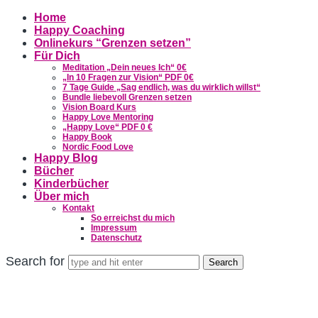
Home
Happy Coaching
Onlinekurs “Grenzen setzen”
Für Dich
Meditation „Dein neues Ich“ 0€
„In 10 Fragen zur Vision“ PDF 0€
7 Tage Guide „Sag endlich, was du wirklich willst“
Bundle liebevoll Grenzen setzen
Vision Board Kurs
Happy Love Mentoring
„Happy Love“ PDF 0 €
Happy Book
Nordic Food Love
Happy Blog
Bücher
Kinderbücher
Über mich
Kontakt
So erreichst du mich
Impressum
Datenschutz
Search for