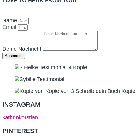
LOVE TO HEAR FROM YOU!
Name
Email
Deine Nachricht
Absenden
INSTAGRAM
kathrinkorstian
PINTEREST