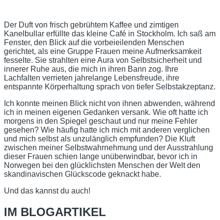
Der Duft von frisch gebrühtem Kaffee und zimtigen
Kanelbullar erfüllte das kleine Café in Stockholm. Ich saß am
Fenster, den Blick auf die vorbeieilenden Menschen
gerichtet, als eine Gruppe Frauen meine Aufmerksamkeit
fesselte. Sie strahlten eine Aura von Selbstsicherheit und
innerer Ruhe aus, die mich in ihren Bann zog. Ihre
Lachfalten verrieten jahrelange Lebensfreude, ihre
entspannte Körperhaltung sprach von tiefer Selbstakzeptanz.
Ich konnte meinen Blick nicht von ihnen abwenden, während
ich in meinen eigenen Gedanken versank. Wie oft hatte ich
morgens in den Spiegel geschaut und nur meine Fehler
gesehen? Wie häufig hatte ich mich mit anderen verglichen
und mich selbst als unzulänglich empfunden? Die Kluft
zwischen meiner Selbstwahrnehmung und der Ausstrahlung
dieser Frauen schien lange unüberwindbar, bevor ich in
Norwegen bei den glücklichsten Menschen der Welt den
skandinavischen Glückscode geknackt habe.
Und das kannst du auch!
IM BLOGARTIKEL