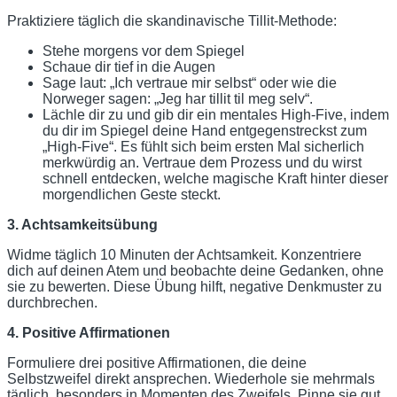
Praktiziere täglich die skandinavische Tillit-Methode:
Stehe morgens vor dem Spiegel
Schaue dir tief in die Augen
Sage laut: „Ich vertraue mir selbst“ oder wie die
Norweger sagen: „Jeg har tillit til meg selv“.
Lächle dir zu und gib dir ein mentales High-Five, indem
du dir im Spiegel deine Hand entgegenstreckst zum
„High-Five“. Es fühlt sich beim ersten Mal sicherlich
merkwürdig an. Vertraue dem Prozess und du wirst
schnell entdecken, welche magische Kraft hinter dieser
morgendlichen Geste steckt.
3. Achtsamkeitsübung
Widme täglich 10 Minuten der Achtsamkeit. Konzentriere
dich auf deinen Atem und beobachte deine Gedanken, ohne
sie zu bewerten. Diese Übung hilft, negative Denkmuster zu
durchbrechen.
4. Positive Affirmationen
Formuliere drei positive Affirmationen, die deine
Selbstzweifel direkt ansprechen. Wiederhole sie mehrmals
täglich, besonders in Momenten des Zweifels. Pinne sie gut