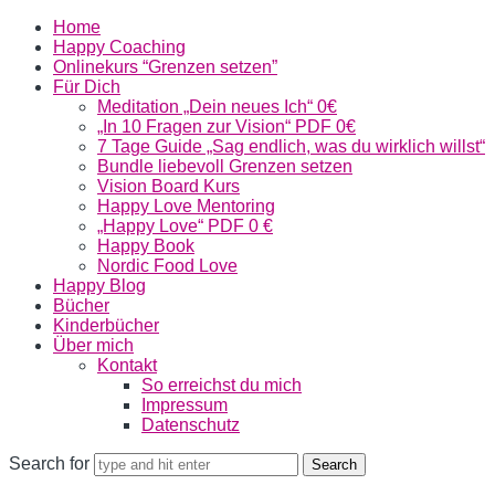
Home
Happy Coaching
Onlinekurs “Grenzen setzen”
Für Dich
Meditation „Dein neues Ich“ 0€
„In 10 Fragen zur Vision“ PDF 0€
7 Tage Guide „Sag endlich, was du wirklich willst“
Bundle liebevoll Grenzen setzen
Vision Board Kurs
Happy Love Mentoring
„Happy Love“ PDF 0 €
Happy Book
Nordic Food Love
Happy Blog
Bücher
Kinderbücher
Über mich
Kontakt
So erreichst du mich
Impressum
Datenschutz
Search for