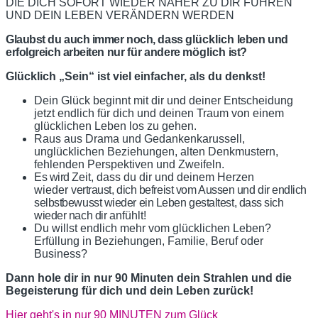
DIE DICH SOFORT WIEDER NÄHER ZU DIR FÜHREN
UND DEIN LEBEN VERÄNDERN WERDEN
Glaubst
du auch immer noch, dass
glücklich
leben und
erfolgreich arbeiten nur
für
andere
möglich
ist?
Glücklich „Sein“ ist viel einfacher, als du denkst!
Dein Glück beginnt mit dir und deiner Entscheidung
jetzt endlich für dich und deinen Traum von einem
glücklichen Leben los zu gehen.
Raus aus Drama und Gedankenkarussell,
unglücklichen Beziehungen, alten Denkmustern,
fehlenden Perspektiven und Zweifeln.
Es wird
Zeit, dass du dir und deinem Herzen
wieder
vertraust, dich befreist vom Aussen und dir endlich
selbstbewusst wieder ein Leben gestaltest, dass sich
wieder nach dir
anfühlt!
Du willst endlich mehr vom glücklichen Leben?
Erfüllung in Beziehungen, Familie, Beruf oder
Business?
Dann hole dir in nur 90 Minuten dein Strahlen und die
Begeisterung für dich und dein Leben zurück!
Hier geht's in nur 90 MINUTEN zum Glück