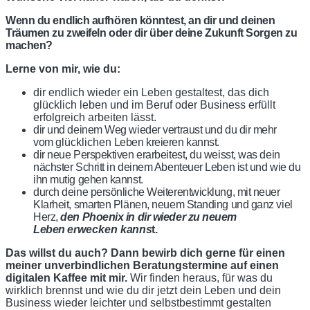
Wenn du endlich aufhören könntest, an dir und deinen
Träumen zu zweifeln oder dir über deine Zukunft Sorgen zu
machen?
Lerne von mir, wie du:
dir endlich wieder ein Leben gestaltest, das dich
glücklich leben und im Beruf oder Business erfüllt
erfolgreich arbeiten lässt.
dir und deinem Weg wieder vertraust und du dir mehr
vom
glücklichen
Leben kreieren kannst.
dir neue Perspektiven erarbeitest, du weisst, was dein
nächster Schritt in deinem Abenteuer Leben
ist und wie du
ihn mutig gehen kannst.
durch deine persönliche Weiterentwicklung, mit neuer
Klarheit, smarten Plänen, neuem Standing und ganz viel
Herz,
den Phoenix in dir wieder zu neuem
Leben
erwecken
kanns
t.
Das willst du auch? Dann bewirb dich gerne für einen
meiner unverbindlichen Beratungstermine auf einen
digitalen Kaffee mit mir.
Wir finden heraus, für was du
wirklich brennst und wie du dir jetzt dein Leben und dein
Business wieder leichter und selbstbestimmt gestalten