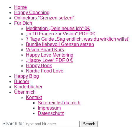
Home
Happy Coaching
Onlinekurs “Grenzen setzen”
Für Dich
Meditation „Dein neues Ich“ 0€
„In 10 Fragen zur Vision“ PDF 0€
7 Tage Guide „Sag endlich, was du wirklich willst“
Bundle liebevoll Grenzen setzen
Vision Board Kurs
Happy Love Mentoring
„Happy Love“ PDF 0 €
Happy Book
Nordic Food Love
Happy Blog
Bücher
Kinderbücher
Über mich
Kontakt
So erreichst du mich
Impressum
Datenschutz
Search for